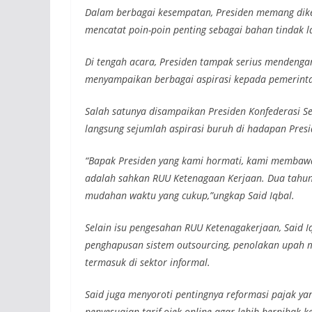
Dalam berbagai kesempatan, Presiden memang dike
mencatat poin-poin penting sebagai bahan tindak l
Di tengah acara, Presiden tampak serius mendenga
menyampaikan berbagai aspirasi kepada pemerint
Salah satunya disampaikan Presiden Konfederasi Se
langsung sejumlah aspirasi buruh di hadapan Presi
“Bapak Presiden yang kami hormati, kami membawa
adalah sahkan RUU Ketenagaan Kerjaan. Dua tahun w
mudahan waktu yang cukup,”ungkap Said Iqbal.
Selain isu pengesahan RUU Ketenagakerjaan, Said I
penghapusan sistem outsourcing, penolakan upah mu
termasuk di sektor informal.
Said juga menyoroti pentingnya reformasi pajak yan
penyesuaian tarif ojek online agar lebih berpihak