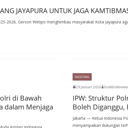
ANG JAYAPURA UNTUK JAGA KAMTIBMA
025-2026, Gerson Wetipo menghimbau masyarakat Kota Jayapura agar
NASIONAL
29 Januari 2026
bisikbisiknew
lri di Bawah
IPW: Struktur Pol
ja dalam Menjaga
Boleh Diganggu, 
Jakarta — Ketua Indonesia Po
menyampaikan dukungan terhad
uda Kristen Indonesia