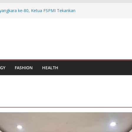
ngkara ke-80, Ketua FSPMI Tekankan
i Polri dan Masyarakat
, Pakar Desak Penegakan Hukum
Temuan Emas 74 Kg
baru, Pengurus Baru DPD P2RPTI Jateng
ib Petani dan Pabrik Rokok Legal
rasi Bali Tegaskan Dukungan
 Program MBG, dan Koperasi Desa
PM UNINDRA Mendukung Revisi RUU
GY
FASHION
HEALTH