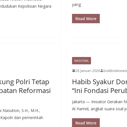
yang
dudukan Kepolisian Negara
Read More
NASIONAL
28 Januari 2026
bisikbisiknew
ung Polri Tetap
Habib Syakur Dor
patan Reformasi
“Ini Fondasi Per
Jakarta — Inisiator Gerakan 
Al Hamid, angkat suara soal 
i Nasution, S.H., M.H.,
apolri dan pemerintah
Read More