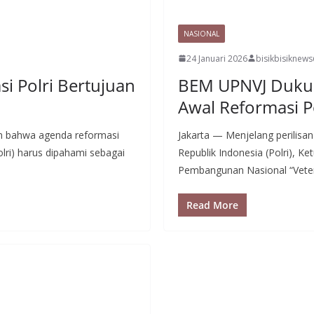
NASIONAL
24 Januari 2026
bisikbisiknew
i Polri Bertujuan
BEM UPNVJ Dukun
Awal Reformasi P
n bahwa agenda reformasi
Jakarta — Menjelang perilisa
lri) harus dipahami sebagai
Republik Indonesia (Polri), K
Pembangunan Nasional “Vete
Read More