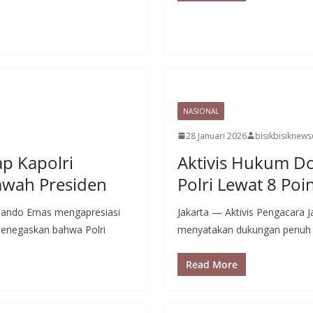
NASIONAL
28 Januari 2026
bisikbisiknew
ap Kapolri
Aktivis Hukum D
Bawah Presiden
Polri Lewat 8 P
ernando Emas mengapresiasi
Jakarta — Aktivis Pengacara J
 menegaskan bahwa Polri
menyatakan dukungan penuh te
Read More